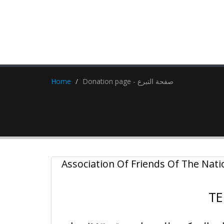
Donation page - صفحة التبرع
Home
Association Of Friends Of The Natio
TE