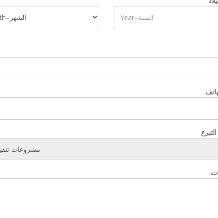
لاد
هاتف
التبرع
ات