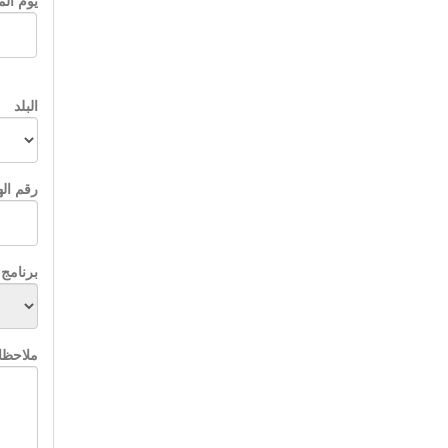
يوم المي
البلد
رقم ال
برنامج 
ملاحظ