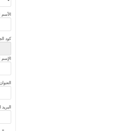
الأسم ا
كود الج
الإسم ا
العنوان
البريد 